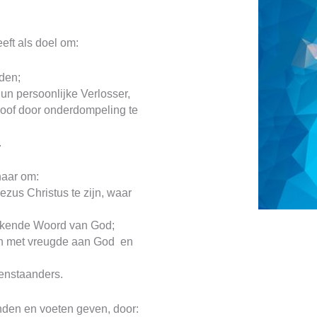
ft als doel om:
iden;
un persoonlijke Verlosser,
loof door onderdompeling te
.
naar om:
zus Christus te zijn, waar
makende Woord van God;
ich met vreugde aan God en
tenstaanders.
den en voeten geven, door: