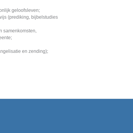
nlijk geloofsleven;
ijs (prediking, bijbelstudies
 en samenkomsten,
eente;
angelisatie en zending);