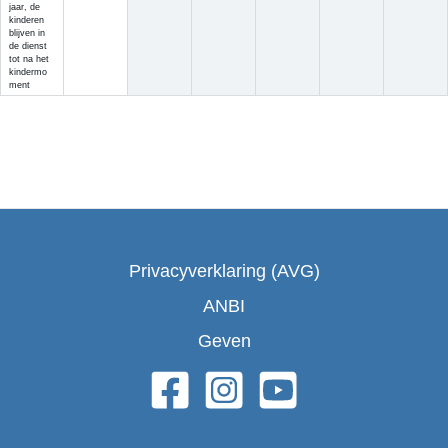
jaar,
de
kinderen
blijven in
de dienst
tot na het
kindermo
ment
Privacyverklaring (AVG)
ANBI
Geven