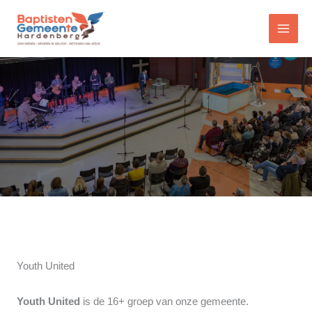
Ga
naar
de
inhoud
Youth United
Youth United
is de 16+ groep van onze gemeente.